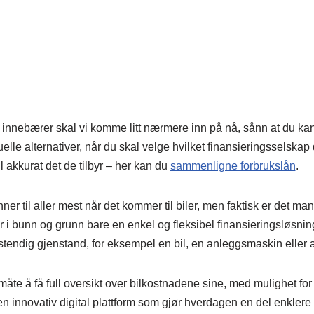
k innebærer skal vi komme litt nærmere inn på nå, sånn at du
lle alternativer, når du skal velge hvilket finansieringsselskap 
til akkurat det de tilbyr – her kan du
sammenligne forbrukslån
.
er til aller mest når det kommer til biler, men faktisk er det m
r i bunn og grunn bare en enkel og fleksibel finansieringsløsni
tendig gjenstand, for eksempel en bil, en anleggsmaskin eller a
måte å få full oversikt over bilkostnadene sine, med mulighet fo
en innovativ digital plattform som gjør hverdagen en del enklere 