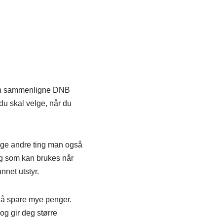
 kan sammenligne DNB
du skal velge, når du
ange andre ting man også
ng som kan brukes når
nnet utstyr.
r å spare mye penger.
og gir deg større