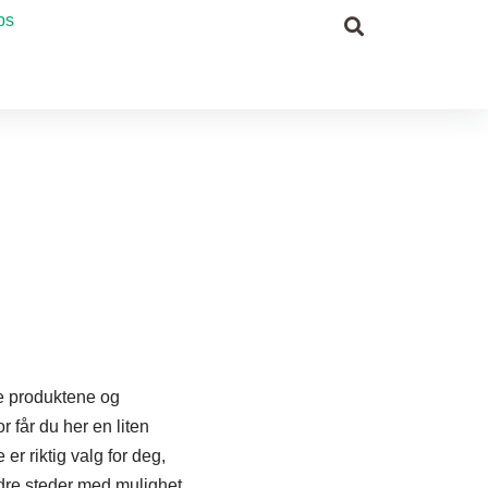
ps
se produktene og
r får du her en liten
er riktig valg for deg,
dre steder med mulighet