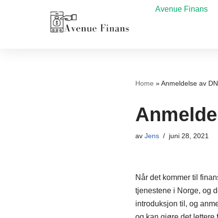
Avenue Finans
Hopp
til
innholdet
Home
»
Anmeldelse av DN
Anmeldel
av
Jens
juni 28, 2021
Når det kommer til fina
tjenestene i Norge, og de
introduksjon til, og anm
og kan gjøre det letter