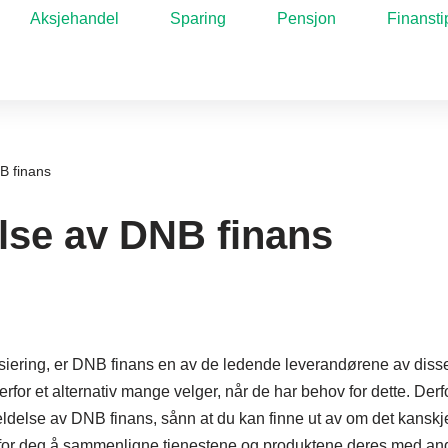
Aksjehandel
Sparing
Pensjon
Finansti
B finans
se av DNB finans
nsiering, er DNB finans en av de ledende leverandørene av dis
rfor et alternativ mange velger, når de har behov for dette. Derfo
eldelse av DNB finans, sånn at du kan finne ut av om det kanskje 
e for deg å sammenligne tjenestene og produktene deres med an