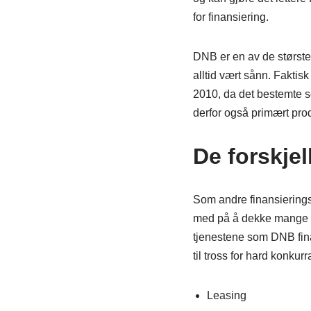
for finansiering.
DNB er en av de største
alltid vært sånn. Faktis
2010, da det bestemte s
derfor også primært produ
De forskjel
Som andre finansieringss
med på å dekke mange fo
tjenestene som DNB finan
til tross for hard konku
Leasing