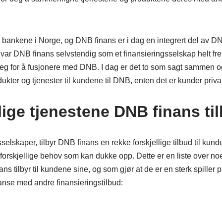
 bankene i Norge, og DNB finans er i dag en integrert del av D
k var DNB finans selvstendig som et finansieringsselskap helt frem
eg for å fusjonere med DNB. I dag er det to som sagt sammen o
kter og tjenester til kundene til DNB, enten det er kunder privat
lige tjenestene DNB finans til
elskaper, tilbyr DNB finans en rekke forskjellige tilbud til kun
rskjellige behov som kan dukke opp. Dette er en liste over no
s tilbyr til kundene sine, og som gjør at de er en sterk spiller 
rranse med andre finansieringstilbud: